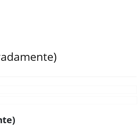
aradamente)
nte)