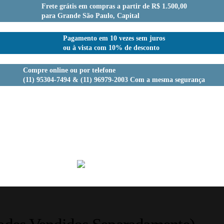
Frete grátis em compras a partir de R$ 1.500,00
para Grande São Paulo, Capital
Pagamento em 10 vezes sem juros
ou à vista com 10% de desconto
Compre online ou por telefone
(11) 95304-7494 & (11) 96979-2003 Com a mesma segurança