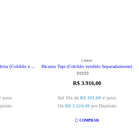
CAMAS
Cama Casinha Link + Auxiliar – Madeira (Colchão e Grades Vendidos Separadamente)
Bicama Tupi (Colchão vendido Separadamente)
0
out of 5
R$
3.916,00
/ juros
Até 10x de
R$
391,60
s/ juros
pósito
Ou
R$
3.524,40
por Depósito
COMPRAR