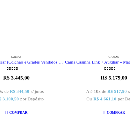
CAMAS
CAMAS
Cama Link + Auxiliar (Colchão e Grades Vendidos Separadamente)
0
out of 5
0
out of 5
R$
3.445,00
R$
5.179,00
0x de
R$
344,50
s/ juros
Até 10x de
R$
517,90
s
$
3.100,50
por Depósito
Ou
R$
4.661,10
por De
COMPRAR
COMPRAR