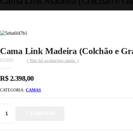
Cama Link Madeira (Colchão e Gr
Cama Link Madeira (Colchão e Gr
( Não há avaliações ainda. )
0
out of 5
R$
2.398,00
CATEGORIA:
CAMAS
COMPRAR