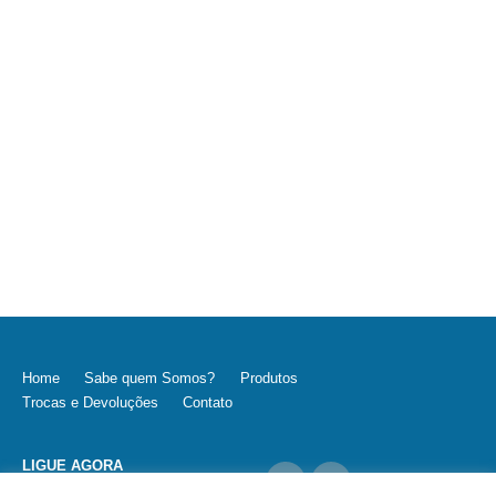
Home
Sabe quem Somos?
Produtos
Trocas e Devoluções
Contato
LIGUE AGORA
(11) 9 5304-7494 / (11) 3360 9434