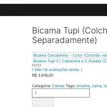
O SEPARADAMENTE)
Bicama Tupi (Colc
Separadamente)
Bicama Cercadinho – Color (Colchão ve
Bicama Tupi C/ Cabeceira e 2 Grades (
( Não há avaliações ainda. )
0
out of 5
R$
3.916,00
Categoria:
Camas
Tags:
bicama
,
cama
,
t
Comprar