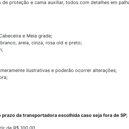
es de proteção e cama auxiliar, todos com detalhes em pal
Cabeceira e Meia grade;
ranco, areia, cinza, rosa old
e preto;
n;
 meramente ilustrativas e poderão ocorrer alterações;
pra;
 prazo da transportadora escolhida caso seja fora de SP;
tir de R$ 100,00