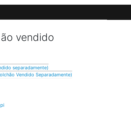
hão vendido
ndido separadamente)
Colchão Vendido Separadamente)
upi