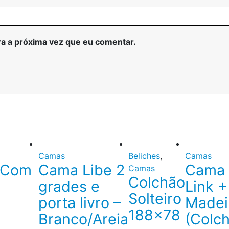
a a próxima vez que eu comentar.
Camas
Beliches
,
Camas
 Com
Cama Libe 2
Cama 
Camas
Colchão
grades e
Link +
Solteiro
porta livro –
Madei
188×78
Branco/Areia
(Colc