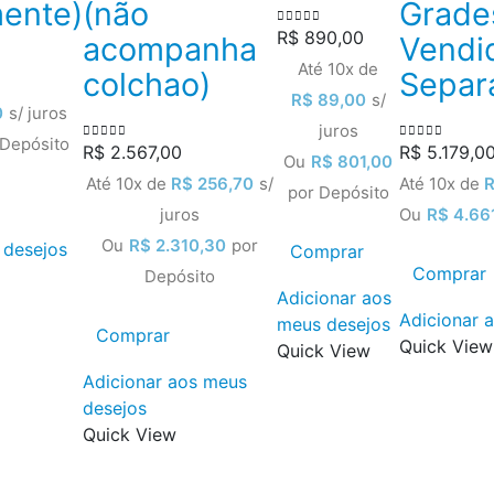
ente)
(não
Grade
R$
890,00
0
out of 5
acompanha
Vendi
Até 10x de
colchao)
Separ
R$
89,00
s/
0
s/ juros
juros
 Depósito
R$
2.567,00
R$
5.179,0
0
out of 5
0
out of 5
Ou
R$
801,00
Até 10x de
R$
256,70
s/
Até 10x de
por Depósito
juros
Ou
R$
4.661
Ou
R$
2.310,30
por
 desejos
Comprar
Comprar
Depósito
Adicionar aos
Adicionar 
meus desejos
Comprar
Quick View
Quick View
Adicionar aos meus
desejos
Quick View