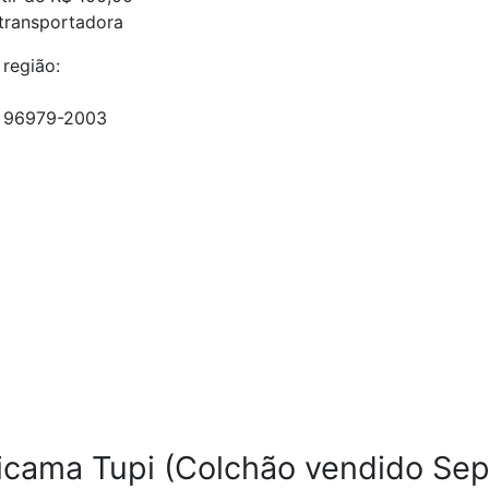
 transportadora
 região:
1) 96979-2003
“Bicama Tupi (Colchão vendido S