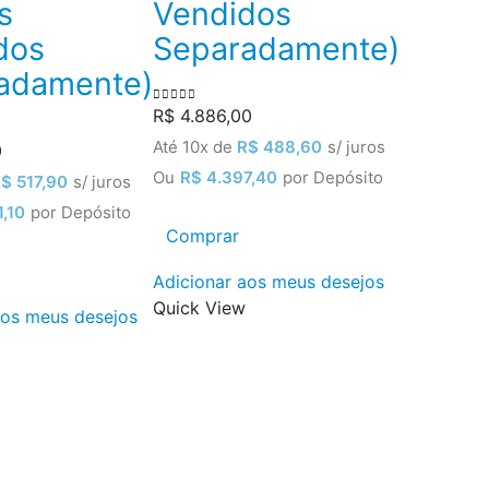
s
Vendidos
dos
Separadamente)
adamente)
Camas
Cama
R$
4.886,00
0
out of 5
Sofá 
Até 10x de
R$
488,60
s/ juros
0
Vie
Ou
R$
4.397,40
por Depósito
R$
517,90
s/ juros
(Cam
,10
por Depósito
Comprar
auxili
colch
Adicionar aos meus desejos
Quick View
não
aos meus desejos
inclus
R$
3.498,
0
out of 5
Até 10x
R$
349,8