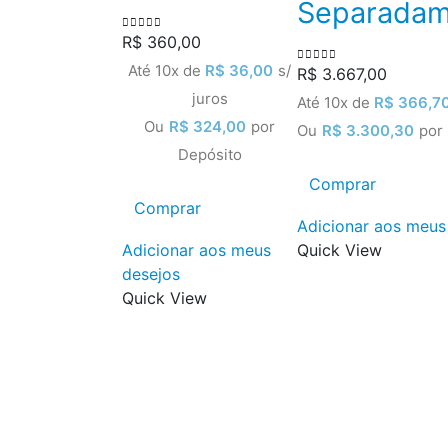
Separadam
R$
360,00
0
out of 5
Até 10x de
R$
36,00
s/
R$
3.667,00
0
out of 5
juros
Até 10x de
R$
366,7
Ou
R$
324,00
por
Ou
R$
3.300,30
por
Depósito
Comprar
Comprar
Adicionar aos meus
Adicionar aos meus
Quick View
desejos
Quick View