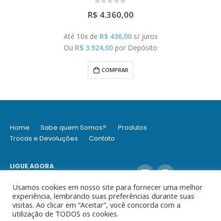
0
out of 5
R$
4.360,00
Até 10x de
R$
436,00
s/ juros
Ou
R$
3.924,00
por Depósito
COMPRAR
Home
Sabe quem Somos?
Produtos
Trocas e Devoluções
Contato
LIGUE AGORA
(11) 9 5304-7494 / (11) 3360 9434
Usamos cookies em nosso site para fornecer uma melhor
experiência, lembrando suas preferências durante suas
visitas. Ao clicar em “Aceitar”, você concorda com a
utilização de TODOS os cookies.