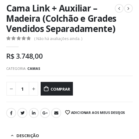
Cama Link + Auxiliar –
Madeira (Colchão e Grades
Vendidos Separadamente)
( Não há avaliações ainda. )
0
out of 5
R$
3.748,00
CATEGORIA:
CAMAS
COMPRAR
ADICIONAR AOS MEUS DESEJOS
DESCRIÇÃO