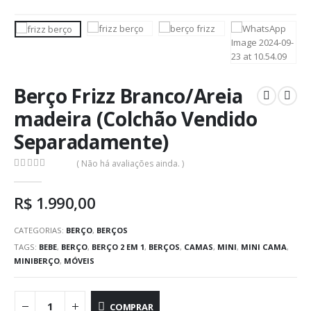
Berço Frizz Branco/Areia
madeira (Colchão Vendido
Separadamente)
( Não há avaliações ainda. )
0
out of 5
R$
1.990,00
CATEGORIAS:
BERÇO
,
BERÇOS
TAGS:
BEBE
,
BERÇO
,
BERÇO 2 EM 1
,
BERÇOS
,
CAMAS
,
MINI
,
MINI CAMA
,
MINIBERÇO
,
MÓVEIS
COMPRAR