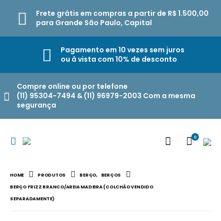
Frete grátis em compras a partir de R$ 1.500,00
para Grande São Paulo, Capital
Pagamento em 10 vezes sem juros
ou à vista com 10% de desconto
Compre online ou por telefone
(11) 95304-7494 & (11) 96979-2003 Com a mesma
segurança
0
HOME
PRODUTOS
BERÇO
,
BERÇOS
BERÇO FRIZZ BRANCO/AREIA MADEIRA (COLCHÃO VENDIDO
SEPARADAMENTE)