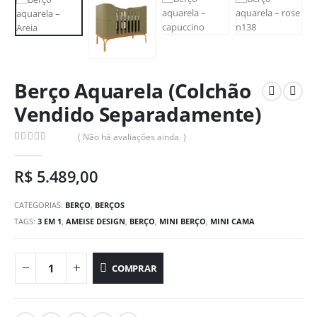
Berço Aquarela (Colchão
Vendido Separadamente)
( Não há avaliações ainda. )
0
out of 5
R$
5.489,00
CATEGORIAS:
BERÇO
,
BERÇOS
TAGS:
3 EM 1
,
AMEISE DESIGN
,
BERÇO
,
MINI BERÇO
,
MINI CAMA
COMPRAR