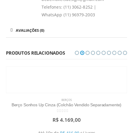
Telefones: (11) 3062-8252 |
WhatsApp (11) 96979-2003
AVALIAÇÕES (0)
PRODUTOS RELACIONADOS
BERÇOS
Berço Sonhos Up Cinza (Colchão Vendido Separadamente)
0
out of 5
R$
4.169,00
Até 10x de
R$
416,90
s/ juros