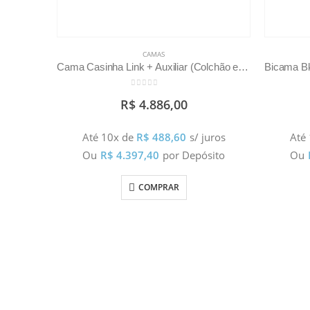
CAMAS
Cama Casinha Link + Auxiliar (Colchão e Grades Vendidos Separadamente)
0
out of 5
R$
4.886,00
Até 10x de
R$
488,60
s/ juros
Até
Ou
R$
4.397,40
por Depósito
Ou
COMPRAR