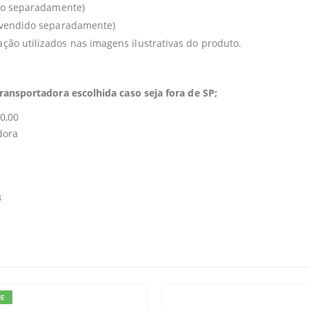
ido separadamente)
 (vendido separadamente)
ão utilizados nas imagens ilustrativas do produto.
ransportadora escolhida caso seja fora de SP;
0,00
dora
3
UE