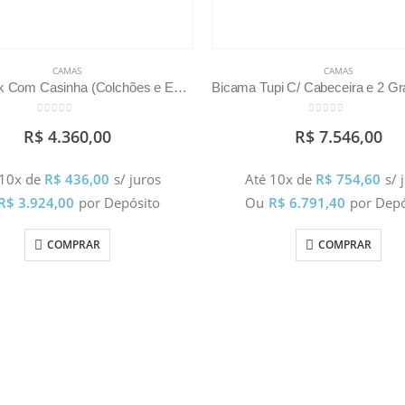
CAMAS
CAMAS
Bicama Bk Com Casinha (Colchões e Escorrega Vendidos Separadamente)
0
out of 5
0
out of 5
R$
4.360,00
R$
7.546,00
 10x de
R$
436,00
s/ juros
Até 10x de
R$
754,60
s/ 
R$
3.924,00
por Depósito
Ou
R$
6.791,40
por Depó
COMPRAR
COMPRAR