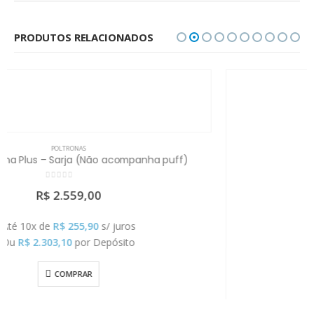
PRODUTOS RELACIONADOS
POLTRONAS
Poltrona Nana Plus – Giro e Balanço
0
out of 5
R$
2.625,00
Até 10x de
R$
262,50
s/ juros
Ou
R$
2.362,50
por Depósito
COMPRAR