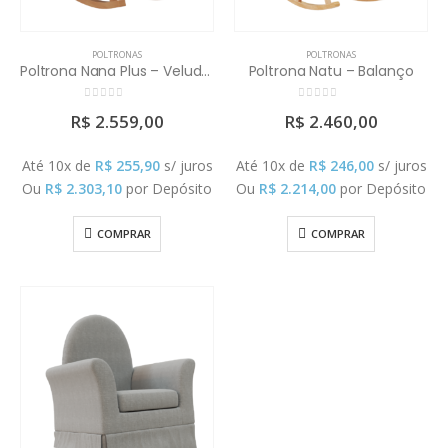
POLTRONAS
POLTRONAS
Poltrona Nana Plus – Veludo (Não acompanha puff)
Poltrona Natu – Balanço
0
out of 5
0
out of 5
R$
2.559,00
R$
2.460,00
Até 10x de
R$
255,90
s/ juros
Até 10x de
R$
246,00
s/ juros
Ou
R$
2.303,10
por Depósito
Ou
R$
2.214,00
por Depósito
COMPRAR
COMPRAR