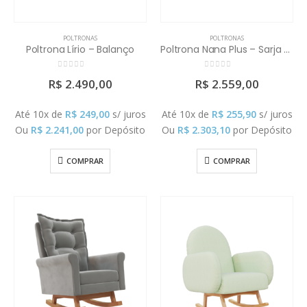
POLTRONAS
POLTRONAS
Poltrona Lírio – Balanço
Poltrona Nana Plus – Sarja (Não acompanha puff)
0
out of 5
0
out of 5
R$
2.490,00
R$
2.559,00
Até 10x de
R$
249,00
s/ juros
Até 10x de
R$
255,90
s/ juros
Ou
R$
2.241,00
por Depósito
Ou
R$
2.303,10
por Depósito
COMPRAR
COMPRAR