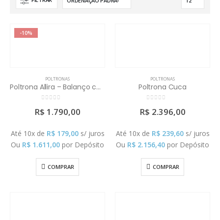
-10%
POLTRONAS
POLTRONAS
Poltrona Allira – Balanço com Puff (Tecido a Definir)
Poltrona Cuca
0
out of 5
0
out of 5
R$
1.790,00
R$
2.396,00
Até 10x de
R$
179,00
s/ juros
Até 10x de
R$
239,60
s/ juros
Ou
R$
1.611,00
por Depósito
Ou
R$
2.156,40
por Depósito
COMPRAR
COMPRAR