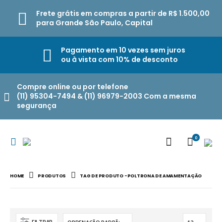
Frete grátis em compras a partir de R$ 1.500,00
para Grande São Paulo, Capital
Pagamento em 10 vezes sem juros
ou à vista com 10% de desconto
Compre online ou por telefone
(11) 95304-7494 & (11) 96979-2003 Com a mesma
segurança
0
HOME
PRODUTOS
TAG DE PRODUTO -
POLTRONA DE AMAMENTAÇÃO
FILTRAR