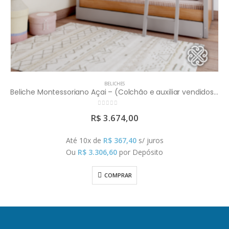
BELICHES
Beliche Montessoriano Açai – (Colchão e auxiliar vendidos separadamente)
0
out of 5
R$
3.674,00
Até 10x de
R$
367,40
s/ juros
Ou
R$
3.306,60
por Depósito
COMPRAR