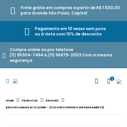
Frete grátis em compras a partir de R$ 1.500,00
para Grande São Paulo, Capital
Pagamento em 10 vezes sem juros
ou à vista com 10% de desconto
Compre online ou por telefone
(11) 95304-7494 & (11) 96979-2003 Com a mesma
segurança
0
HOME
PRODUTOS
BELICHES
BELICHE CABANA ALTA QUEEN – (COLCHÃO VENDIDO SEPARADAMENTE)