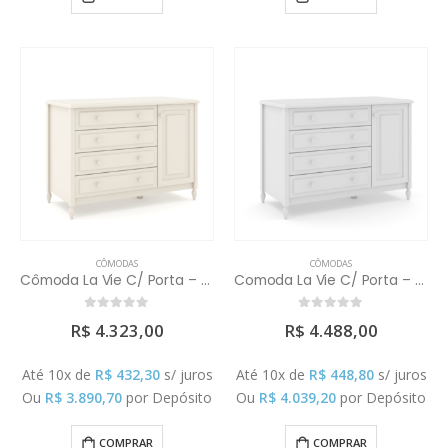
CÔMODAS
CÔMODAS
Cômoda La Vie C/ Porta – Cores
Comoda La Vie C/ Porta – Provençal
0
out of 5
0
out of 5
R$
4.323,00
R$
4.488,00
Até 10x de
R$
432,30
s/ juros
Até 10x de
R$
448,80
s/ juros
Ou
R$
3.890,70
por Depósito
Ou
R$
4.039,20
por Depósito
COMPRAR
COMPRAR