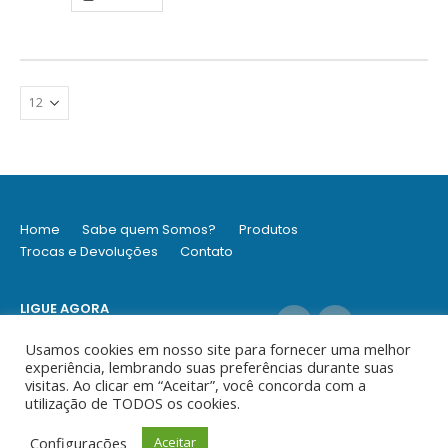
Home
Sabe quem Somos?
Produtos
Trocas e Devoluções
Contato
LIGUE AGORA
(11) 9 5304-7494 / (11) 3360 9434
Usamos cookies em nosso site para fornecer uma melhor
experiência, lembrando suas preferências durante suas
visitas. Ao clicar em “Aceitar”, você concorda com a
utilização de TODOS os cookies.
© Ideia - Todos os direitos reservados
Configurações
Aceitar