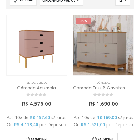
-15%
BERÇO
,
BERÇOS
CÔMODAS
Cômoda Aquarela
Comoda Frizz 6 Gavetas – Branco/Areia
0
out of 5
0
out of 5
R$
4.576,00
R$
1.690,00
Até 10x de
R$
457,60
s/ juros
Até 10x de
R$
169,00
s/ juros
Ou
R$
4.118,40
por Depósito
Ou
R$
1.521,00
por Depósito
COMPRAR
COMPRAR