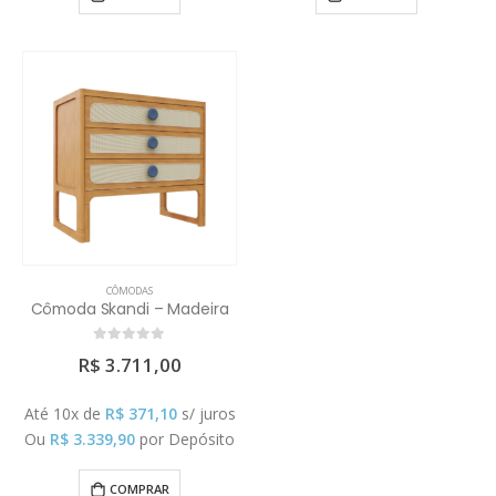
CÔMODAS
Cômoda Skandi – Madeira
0
out of 5
R$
3.711,00
Até 10x de
R$
371,10
s/ juros
Ou
R$
3.339,90
por Depósito
COMPRAR