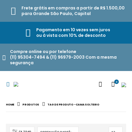
Frete grátis em compras a partir de R$ 1.500,00
para Grande São Paulo, Capital
Pagamento em 10 vezes sem juros
ou à vista com 10% de desconto
Compre online ou por telefone
(11) 95304-7494 & (11) 96979-2003 Com a mesma
segurança
0
HOME
PRODUTOS
TAG DE PRODUTO -
CAMA SOLTEIRO
FILTRAR