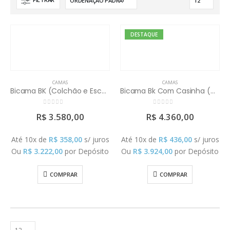
DESTAQUE
CAMAS
CAMAS
Bicama BK (Colchão e Escorrega Vendidos Separadamente)
Bicama Bk Com Casinha (Colchões e Escorrega Vendidos Separadamente)
0
out of 5
0
out of 5
R$
3.580,00
R$
4.360,00
Até 10x de
R$
358,00
s/ juros
Até 10x de
R$
436,00
s/ juros
Ou
R$
3.222,00
por Depósito
Ou
R$
3.924,00
por Depósito
COMPRAR
COMPRAR