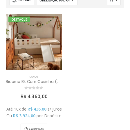
DESTAQUE
CAMAS
Bicama Bk Com Casinha (Colchões e Escorrega Vendidos Separadamente)
0
out of 5
R$
4.360,00
Até 10x de
R$
436,00
s/ juros
Ou
R$
3.924,00
por Depósito
COMPRAR