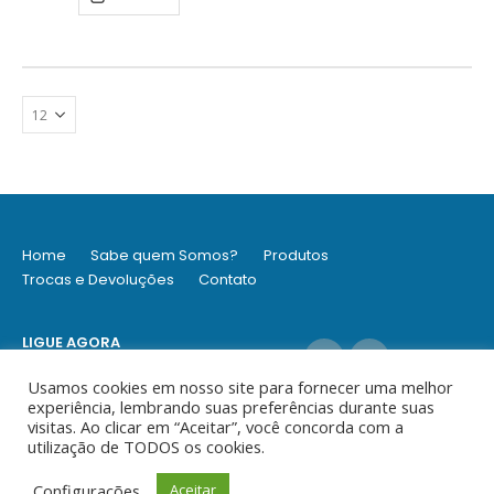
Home
Sabe quem Somos?
Produtos
Trocas e Devoluções
Contato
LIGUE AGORA
(11) 9 5304-7494 / (11) 3360 9434
Usamos cookies em nosso site para fornecer uma melhor
experiência, lembrando suas preferências durante suas
visitas. Ao clicar em “Aceitar”, você concorda com a
utilização de TODOS os cookies.
© Ideia - Todos os direitos reservados
Configurações
Aceitar