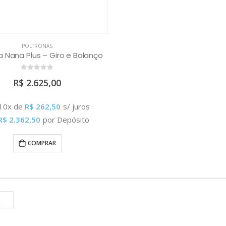
POLTRONAS
a Nana Plus – Giro e Balanço
0
out of 5
R$
2.625,00
 10x de
R$
262,50
s/ juros
R$
2.362,50
por Depósito
COMPRAR