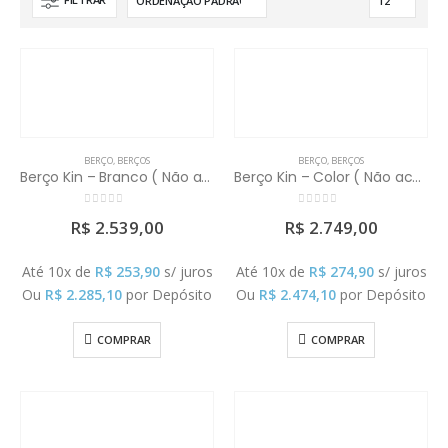
BERÇO
,
BERÇOS
BERÇO
,
BERÇOS
Berço Kin – Branco ( Não acompanha colchao)
Berço Kin – Color ( Não acompanha colchao)
0
out of 5
0
out of 5
R$
2.539,00
R$
2.749,00
Até 10x de
R$
253,90
s/ juros
Até 10x de
R$
274,90
s/ juros
Ou
R$
2.285,10
por Depósito
Ou
R$
2.474,10
por Depósito
COMPRAR
COMPRAR