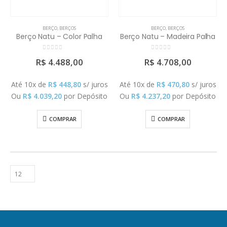
BERÇO
,
BERÇOS
BERÇO
,
BERÇOS
Berço Natu – Color Palha
Berço Natu – Madeira Palha
0
out of 5
0
out of 5
R$
4.488,00
R$
4.708,00
Até 10x de
R$
448,80
s/ juros
Até 10x de
R$
470,80
s/ juros
Ou
R$
4.039,20
por Depósito
Ou
R$
4.237,20
por Depósito
COMPRAR
COMPRAR