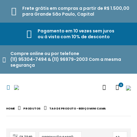
Frete grátis em compras a partir de R$ 1.500,00
para Grande São Paulo, Capital
Pagamento em 10 vezes sem juros
ou à vista com 10% de desconto
Compre online ou por telefone
(11) 95304-7494 & (11) 96979-2003 Com a mesma
segurança
0
HOME
PRODUTOS
TAG DE PRODUTO -
BERÇO MINI CAMA
FILTRAR