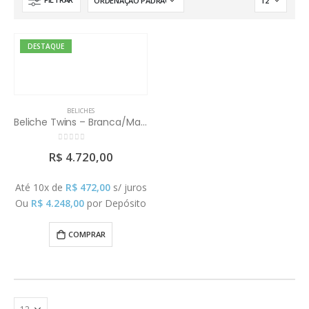
DESTAQUE
BELICHES
Beliche Twins – Branca/Madeira (Colchão e Escorrega vendido Separadamente)
0
out of 5
R$
4.720,00
Até 10x de
R$
472,00
s/ juros
Ou
R$
4.248,00
por Depósito
COMPRAR