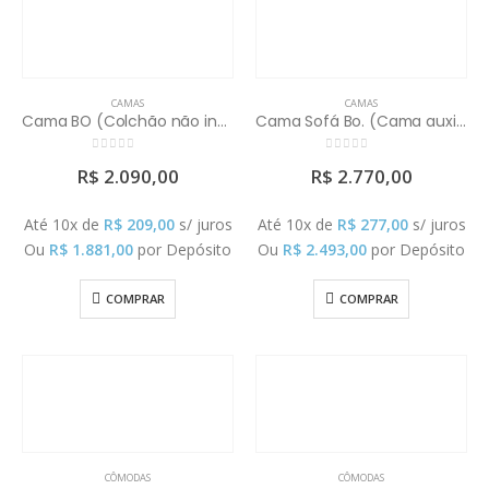
CAMAS
CAMAS
Cama BO (Colchão não incluso, cama auxiliar não inclusa)
Cama Sofá Bo. (Cama auxiliar e colchões não inclusos)
0
out of 5
0
out of 5
R$
2.090,00
R$
2.770,00
Até 10x de
R$
209,00
s/ juros
Até 10x de
R$
277,00
s/ juros
Ou
R$
1.881,00
por Depósito
Ou
R$
2.493,00
por Depósito
COMPRAR
COMPRAR
CÔMODAS
CÔMODAS