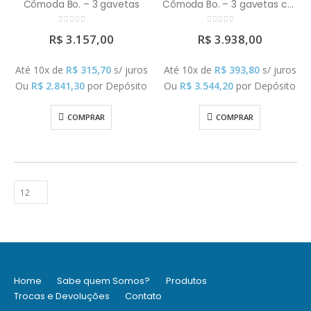
Cômoda Bo. – 3 gavetas
Cômoda Bo. – 3 gavetas c/ porta
0
out of 5
0
out of 5
R$
3.157,00
R$
3.938,00
Até 10x de
R$
315,70
s/ juros
Até 10x de
R$
393,80
s/ juros
Ou
R$
2.841,30
por Depósito
Ou
R$
3.544,20
por Depósito
COMPRAR
COMPRAR
Home
Sabe quem Somos?
Produtos
Trocas e Devoluções
Contato