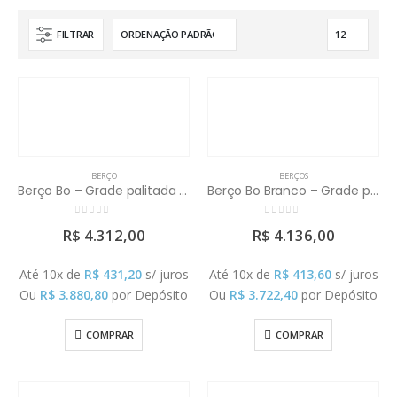
FILTRAR
BERÇO
BERÇOS
Berço Bo – Grade palitada (Colchão Vendido Separadamente)
Berço Bo Branco – Grade palha (Colchão Vendido Separadamente)
0
out of 5
0
out of 5
R$
4.312,00
R$
4.136,00
Até 10x de
R$
431,20
s/ juros
Até 10x de
R$
413,60
s/ juros
Ou
R$
3.880,80
por Depósito
Ou
R$
3.722,40
por Depósito
COMPRAR
COMPRAR