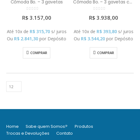
Cômoda Bo. – 3 gavetas
Cômoda Bo. – 3 gavetas c/ porta
0
out of 5
0
out of 5
R$
3.157,00
R$
3.938,00
Até 10x de
R$
315,70
s/ juros
Até 10x de
R$
393,80
s/ juros
Ou
R$
2.841,30
por Depósito
Ou
R$
3.544,20
por Depósito
COMPRAR
COMPRAR
Home
Sabe quem Somos?
Produtos
Trocas e Devoluções
Contato