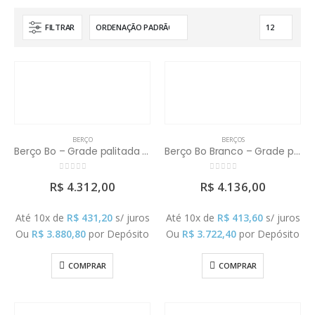
FILTRAR
BERÇO
BERÇOS
Berço Bo – Grade palitada (Colchão Vendido Separadamente)
Berço Bo Branco – Grade palha (Colchão Vendido Separadamente)
0
out of 5
0
out of 5
R$
4.312,00
R$
4.136,00
Até 10x de
R$
431,20
s/ juros
Até 10x de
R$
413,60
s/ juros
Ou
R$
3.880,80
por Depósito
Ou
R$
3.722,40
por Depósito
COMPRAR
COMPRAR